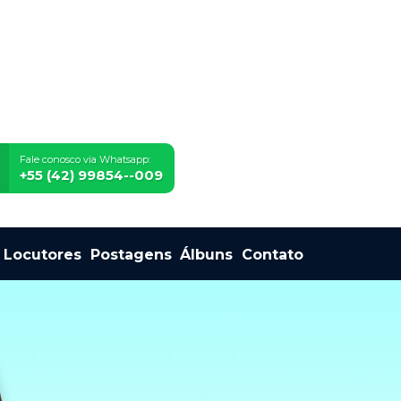
Fale conosco via Whatsapp:
+55 (42) 99854--009
Locutores
Postagens
Álbuns
Contato