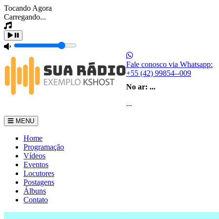
Tocando Agora
Carregando...
Fale conosco via Whatsapp:
+55 (42) 99854--009
No ar:
...
...
MENU
Home
Programação
Vídeos
Eventos
Locutores
Postagens
Álbuns
Contato