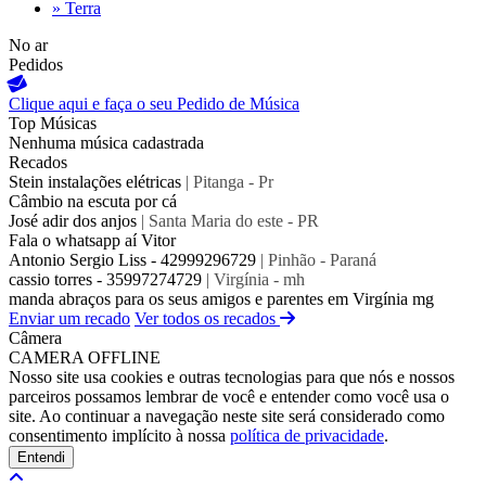
» Terra
No ar
Pedidos
Clique aqui e faça o seu
Pedido de Música
Top Músicas
Nenhuma música cadastrada
Recados
Stein instalações elétricas
| Pitanga - Pr
Câmbio na escuta por cá
José adir dos anjos
| Santa Maria do este - PR
Fala o whatsapp aí Vitor
Antonio Sergio Liss - 42999296729
| Pinhão - Paraná
cassio torres - 35997274729
| Virgínia - mh
manda abraços para os seus amigos e parentes em Virgínia mg
Enviar um recado
Ver todos os recados
Câmera
CAMERA OFFLINE
Nosso site usa cookies e outras tecnologias para que nós e nossos
parceiros possamos lembrar de você e entender como você usa o
site. Ao continuar a navegação neste site será considerado como
consentimento implícito à nossa
política de privacidade
.
Entendi